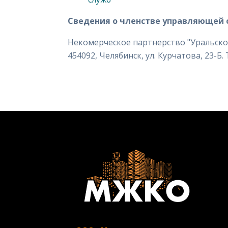
Сведения о членстве управляющей 
Некомерческое партнерство "Уральск
454092, Челябинск, ул. Курчатова, 23-Б. 